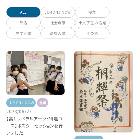
ALL
JUMONJINOW
授業
部活
社会貢献
十文字生の活躍
中学入試
高校入試
その他
JUMONJINOW
授業
2023/06/27
【高1 リベラルアーツ・特選コ
ース】ポスターセッションを行
いました