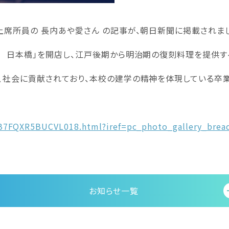
上席所員の 長内あや愛さん の記事が、朝日新聞に掲載されま
 日本橋」を開店し、江戸後期から明治期の復刻料理を提供す
、社会に貢献されており、本校の建学の精神を体現している卒業
R5B7FQXR5BUCVL018.html?iref=pc_photo_gallery_bre
お知らせ一覧