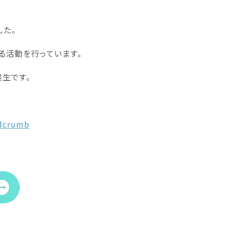
した。
る活動を行っています。
生です。
adcrumb