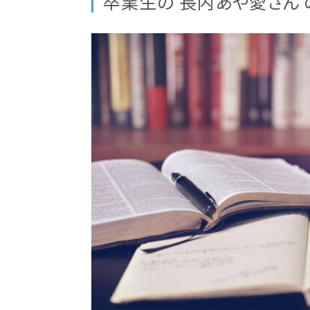
卒業生の 長内あや愛さん